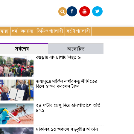
স্বাস্থ্য
ধর্ম
অন্যান্য
ভিডিও গ্যালারী
ফটো গ্যালারী
সর্বশেষ
আলোচিত
বগুড়ায় বাসচাপায় নিহত ৬
জন্মসূত্রে মার্কিন নাগরিকত্ব সীমিতের
বিলে স্বাক্ষর করলেন ট্রাম্প
২৪ ঘণ্টায় ডেঙ্গু নিয়ে হাসপাতালে ভর্তি
৪৭১
ঢাকাসহ ১০ অঞ্চলে ঝড়বৃষ্টির আভাস