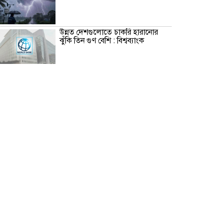
উন্নত দেশগুলোতে চাকরি হারানোর
ঝুঁকি তিন গুণ বেশি : বিশ্বব্যাংক
বাংলাদেশি কৃষি শ্রমিকদের ভিসা দেবে
ওমান
চার বছরে ফ্যামিলি কার্ডের আওতায়
আসবে ১ কোটি ৬০ লাখ পরিবার
‘চলতি অর্থবছরেই স্থানীয় সরকারের
৫টি নির্বাচন সম্পন্ন হবে’
দুই-তিন দিনেই স্বাভাবিক হবে গ্যাস
সরবরাহ: জ্বালানি মন্ত্রী