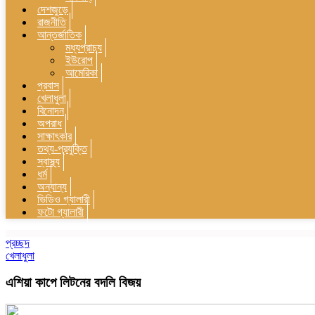
দেশজুড়ে
রাজনীতি
আন্তর্জাতিক
মধ্যপ্রাচ্য
ইউরোপ
আমেরিকা
প্রবাস
খেলাধুলা
বিনোদন
অপরাধ
সাক্ষাৎকার
তথ্য-প্রযুক্তি
স্বাস্থ্য
ধর্ম
অন্যান্য
ভিডিও গ্যালারী
ফটো গ্যালারী
প্রচ্ছদ
খেলাধুলা
এশিয়া কাপে লিটনের বদলি বিজয়