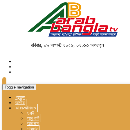
রবিবার, ০৯ অগাস্ট ২০২৬, ০২:৩৩ অপরাহ্ন
Toggle navigation
প্রচ্ছদ
জাতীয়
আরব-আমিরাত
দুবাই
আবু ধাবি
আজমান
শারজাহ্