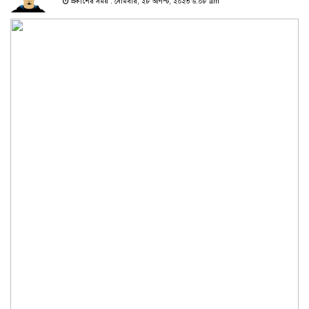
প্রকাশের সময় : সোমবার, ২৮ আগস্ট, ২০২৩ ৬:০৮ am