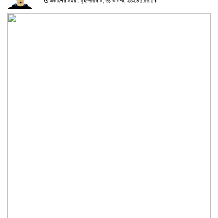
প্রকাশের সময় : বৃহস্পতিবার, ৩১ আগস্ট, ২০২৩ ১:৫৯ pm