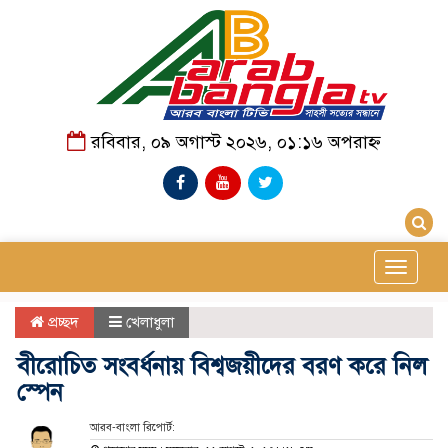
রবিবার, ০৯ অগাস্ট ২০২৬, ০১:১৬ অপরাহ্ন
Toggle
navigat
প্রচ্ছদ
খেলাধুলা
বীরোচিত সংবর্ধনায় বিশ্বজয়ীদের বরণ করে নিল
স্পেন
আরব-বাংলা রিপোর্ট: