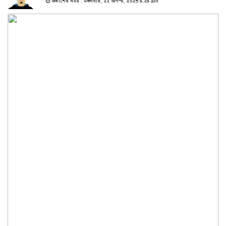
প্রকাশের সময় : মঙ্গলবার, ২২ আগস্ট, ২০২৩ ৯:২৯ am