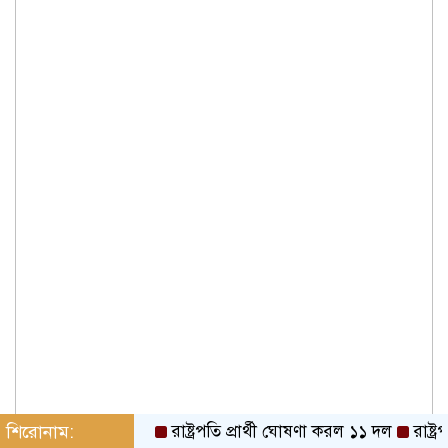
শিরোনাম:
রাষ্ট্রপতি প্রার্থী ঘোষণা করল ১১ দল
রাষ্ট্রপতি ন