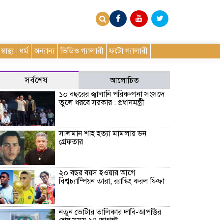
স্বাস্থ্য
ধর্ম
অন্যান্য
ভিডিও গ্যালারী
ফটো গ্যালারী
সর্বশেষ
আলোচিত
১০ বছরের জ্বালানি পরিকল্পনা সংসদে
তুলে ধরবে সরকার : প্রধানমন্ত্রী
সালমান শাহ হত্যা মামলায় ডন
গ্রেফতার
২০ বছর বয়স হওয়ার আগে
বিশ্বচ্যাম্পিয়ন তারা, র‌্যাঙ্কিং করল ফিফা
নতুন ভোটার তালিকার দাবি-আপত্তির