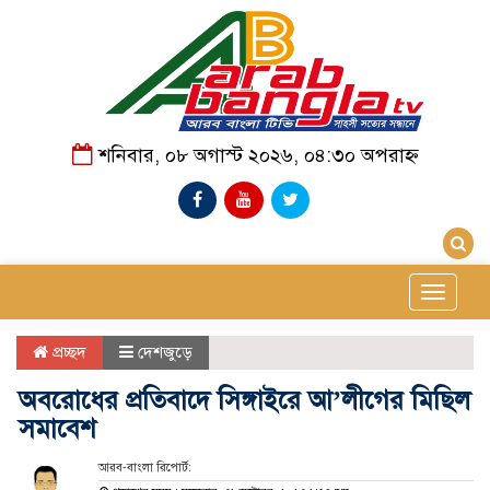
শনিবার, ০৮ অগাস্ট ২০২৬, ০৪:৩০ অপরাহ্ন
Toggle
navigat
প্রচ্ছদ
দেশজুড়ে
অবরোধের প্রতিবাদে সিঙ্গাইরে আ’লীগের মিছিল
সমাবেশ
আরব-বাংলা রিপোর্ট: