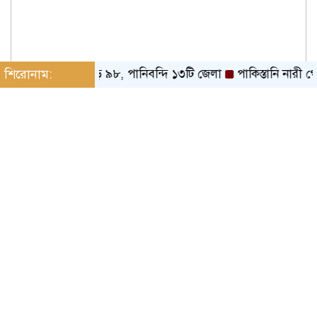
 বন্যা : মৃত বেড়ে ৯৮, পানিবন্দি ১৩টি জেলা
শিরোনাম:
পাকিস্তানি নারী গোয়ে