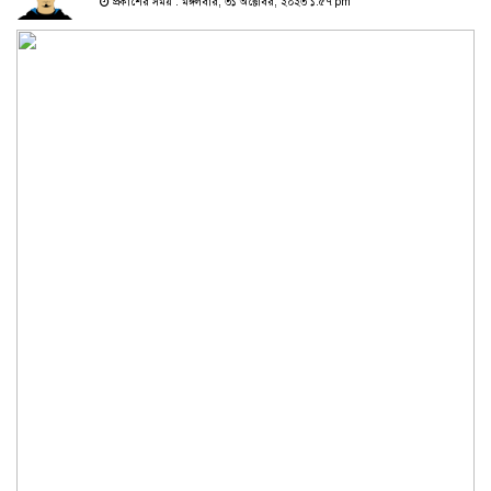
প্রকাশের সময় : মঙ্গলবার, ৩১ অক্টোবর, ২০২৩ ১:৫৭ pm