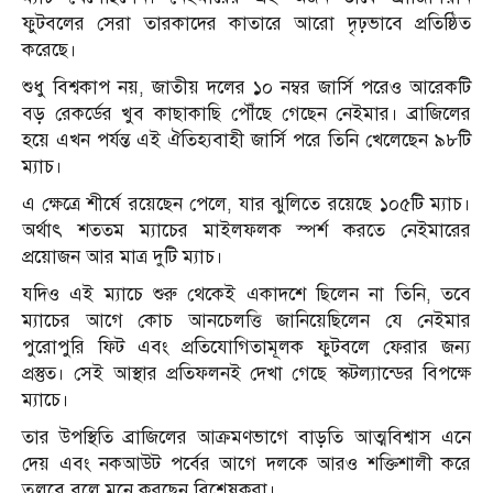
ফুটবলের সেরা তারকাদের কাতারে আরো দৃঢ়ভাবে প্রতিষ্ঠিত
করেছে।
শুধু বিশ্বকাপ নয়, জাতীয় দলের ১০ নম্বর জার্সি পরেও আরেকটি
বড় রেকর্ডের খুব কাছাকাছি পৌঁছে গেছেন নেইমার। ব্রাজিলের
হয়ে এখন পর্যন্ত এই ঐতিহ্যবাহী জার্সি পরে তিনি খেলেছেন ৯৮টি
ম্যাচ।
এ ক্ষেত্রে শীর্ষে রয়েছেন পেলে, যার ঝুলিতে রয়েছে ১০৫টি ম্যাচ।
অর্থাৎ শততম ম্যাচের মাইলফলক স্পর্শ করতে নেইমারের
প্রয়োজন আর মাত্র দুটি ম্যাচ।
যদিও এই ম্যাচে শুরু থেকেই একাদশে ছিলেন না তিনি, তবে
ম্যাচের আগে কোচ আনচেলত্তি জানিয়েছিলেন যে নেইমার
পুরোপুরি ফিট এবং প্রতিযোগিতামূলক ফুটবলে ফেরার জন্য
প্রস্তুত। সেই আস্থার প্রতিফলনই দেখা গেছে স্কটল্যান্ডের বিপক্ষে
ম্যাচে।
তার উপস্থিতি ব্রাজিলের আক্রমণভাগে বাড়তি আত্মবিশ্বাস এনে
দেয় এবং নকআউট পর্বের আগে দলকে আরও শক্তিশালী করে
তুলবে বলে মনে করছেন বিশ্লেষকরা।