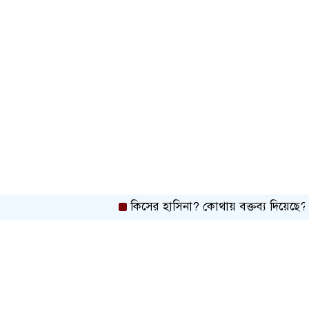
স্বর্ণ খাতকে বৈধ-জবাবদিহিমূলক শিল্পে
রূপান্তরের উদ্যোগ
হামে ২৪ ঘণ্টায় আক্রান্ত ৮৬০, মৃত্যু ৬
শিকল ভেঙেছি গণতন্ত্র প্রতিষ্ঠায়:
তথ্যমন্ত্রী
২০ আগস্ট রাষ্ট্রপতি নির্বাচন
কিসের হাসিনা? কোথায় বক্তব্য দিয়েছে? তার চেহার
শব্দদূষণ নিয়ন্ত্রণে কঠোর হচ্ছে সরকার
মেয়েকে নিয়ে বাবার কবর জিয়ারতে
জুবাইদা রহমান