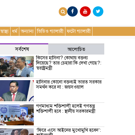
স্বাস্থ্য
ধর্ম
অন্যান্য
ভিডিও গ্যালারী
ফটো গ্যালারী
সর্বশেষ
আলোচিত
কিসের হাসিনা? কোথায় বক্তব্য
দিয়েছে? তার চেহারা কি দেখা গেছে?:
স্বরাষ্ট্রমন্ত্রী
হাসিনার কোনো বক্তব্যই ভারত সরকার
সমর্থন করে না : জয়সওয়াল
গণমাধ্যম শক্তিশালী হলেই গণতন্ত্র
শক্তিশালী হবে : স্থানীয় সরকারমন্ত্রী
‘ফিরে এসে আইনের মুখোমুখি হবেন’: