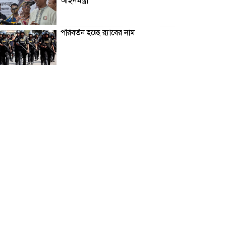
আইনমন্ত্রী
পরিবর্তন হচ্ছে র‌্যাবের নাম
রাজধানীর বাজারে কিছুটা কমেছে
সবজির দাম
২০০ টাকার নিচে নেই মাছ ও মুরগি,
ডিমের ডজন ১৫০
সিলেটে দুই বাসের মুখোমুখি সংঘর্ষে
নিহত ৭
দেশের সাত অঞ্চলে ৬০ কিলোমিটার
বেগে ঝড়-বৃষ্টির সতর্কতা