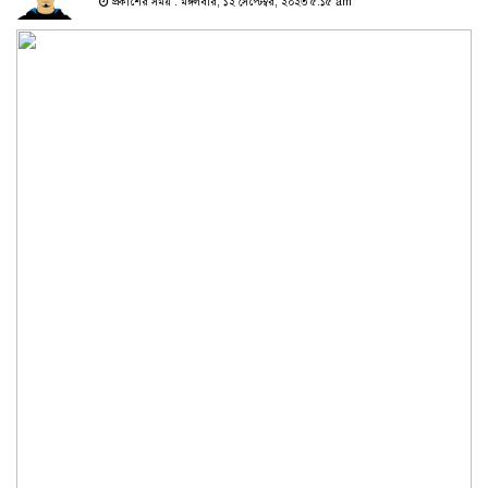
প্রকাশের সময় : মঙ্গলবার, ১২ সেপ্টেম্বর, ২০২৩ ৫:১৫ am