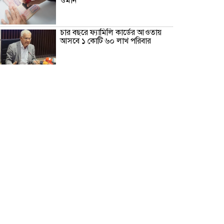
ওমান
চার বছরে ফ্যামিলি কার্ডের আওতায়
আসবে ১ কোটি ৬০ লাখ পরিবার
‘চলতি অর্থবছরেই স্থানীয় সরকারের
৫টি নির্বাচন সম্পন্ন হবে’
দুই-তিন দিনেই স্বাভাবিক হবে গ্যাস
সরবরাহ: জ্বালানি মন্ত্রী
১১ দলের লংমার্চ, ঢাকায় মহাসমাবেশ
মহেশখালী থেকে গ্যাস সরবরাহ বাড়ল