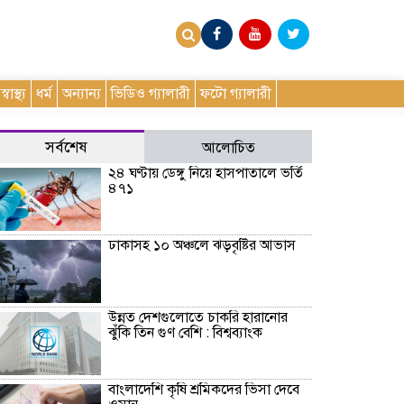
স্বাস্থ্য
ধর্ম
অন্যান্য
ভিডিও গ্যালারী
ফটো গ্যালারী
সর্বশেষ
আলোচিত
২৪ ঘণ্টায় ডেঙ্গু নিয়ে হাসপাতালে ভর্তি
৪৭১
ঢাকাসহ ১০ অঞ্চলে ঝড়বৃষ্টির আভাস
উন্নত দেশগুলোতে চাকরি হারানোর
ঝুঁকি তিন গুণ বেশি : বিশ্বব্যাংক
বাংলাদেশি কৃষি শ্রমিকদের ভিসা দেবে