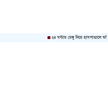
তিন বিভাগে স্বল্পমেয়াদি বন্যার শঙ্কা
দেশের বাজারে সোনার দামে বড় লাফ
২৪ ঘণ্টায় ডেঙ্গু নিয়ে হাসপাতালে ভর্তি ৪৭
দিল্লিতে শেখ হাসিনাকে কথা বলতে
দেওয়ায় ক্ষুব্ধ ঢাকা
গুম-খুন ও গায়েবি মামলার ভয়াবহ চিত্র
তুলে ধরলেন আইনমন্ত্রী