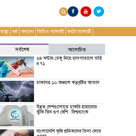
স্বাস্থ্য
ধর্ম
অন্যান্য
ভিডিও গ্যালারী
ফটো গ্যালারী
সর্বশেষ
আলোচিত
২৪ ঘণ্টায় ডেঙ্গু নিয়ে হাসপাতালে ভর্তি
৪৭১
ঢাকাসহ ১০ অঞ্চলে ঝড়বৃষ্টির আভাস
উন্নত দেশগুলোতে চাকরি হারানোর
ঝুঁকি তিন গুণ বেশি : বিশ্বব্যাংক
বাংলাদেশি কৃষি শ্রমিকদের ভিসা দেবে