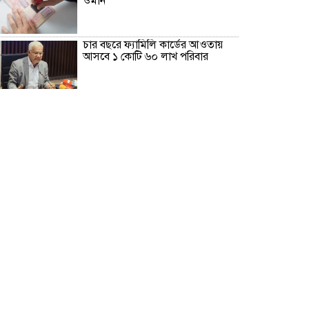
ওমান
চার বছরে ফ্যামিলি কার্ডের আওতায়
আসবে ১ কোটি ৬০ লাখ পরিবার
‘চলতি অর্থবছরেই স্থানীয় সরকারের
৫টি নির্বাচন সম্পন্ন হবে’
দুই-তিন দিনেই স্বাভাবিক হবে গ্যাস
সরবরাহ: জ্বালানি মন্ত্রী
১১ দলের লংমার্চ, ঢাকায় মহাসমাবেশ
মহেশখালী থেকে গ্যাস সরবরাহ বাড়ল