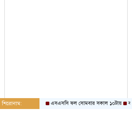
শিরোনাম:
এসএসসি ফল সোমবার সকাল ১০টায়
বাঁশখ