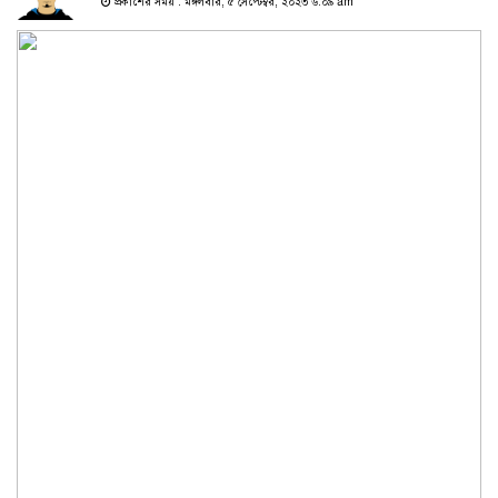
প্রকাশের সময় : মঙ্গলবার, ৫ সেপ্টেম্বর, ২০২৩ ৬:০৯ am