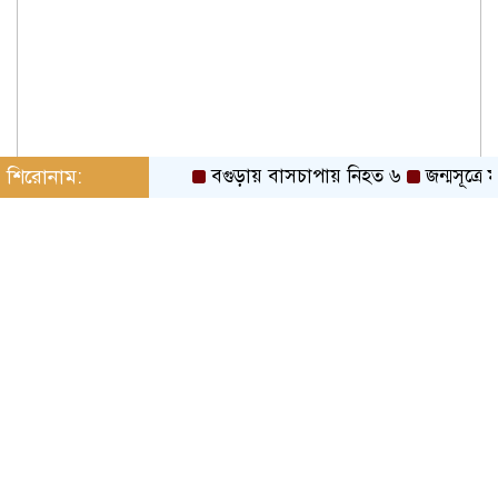
শিরোনাম:
বগুড়ায় বাসচাপায় নিহত ৬
জন্মসূত্রে মার