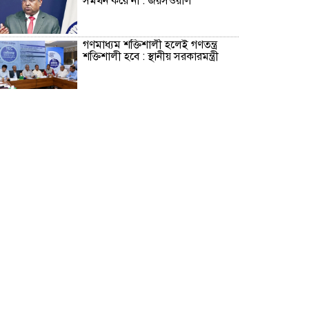
সমর্থন করে না : জয়সওয়াল
গণমাধ্যম শক্তিশালী হলেই গণতন্ত্র
শক্তিশালী হবে : স্থানীয় সরকারমন্ত্রী
‘ফিরে এসে আইনের মুখোমুখি হবেন’:
আইনমন্ত্রী
পরিবর্তন হচ্ছে র‌্যাবের নাম
রাজধানীর বাজারে কিছুটা কমেছে
সবজির দাম
২০০ টাকার নিচে নেই মাছ ও মুরগি,
ডিমের ডজন ১৫০