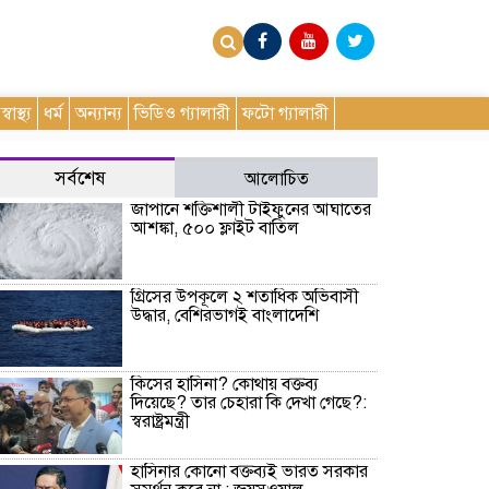
স্বাস্থ্য
ধর্ম
অন্যান্য
ভিডিও গ্যালারী
ফটো গ্যালারী
সর্বশেষ
আলোচিত
জাপানে শক্তিশালী টাইফুনের আঘাতের
আশঙ্কা, ৫০০ ফ্লাইট বাতিল
গ্রিসের উপকূলে ২ শতাধিক অভিবাসী
উদ্ধার, বেশিরভাগই বাংলাদেশি
কিসের হাসিনা? কোথায় বক্তব্য
দিয়েছে? তার চেহারা কি দেখা গেছে?:
স্বরাষ্ট্রমন্ত্রী
হাসিনার কোনো বক্তব্যই ভারত সরকার