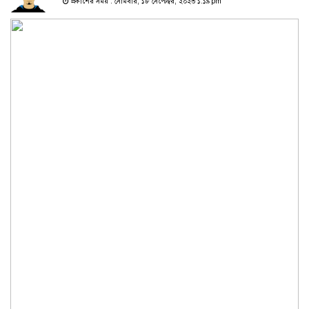
প্রকাশের সময় : সোমবার, ১৮ সেপ্টেম্বর, ২০২৩ ১:১৯ pm