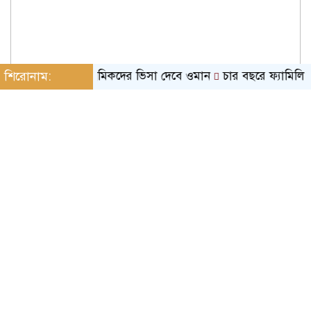
াংলাদেশি কৃষি শ্রমিকদের ভিসা দেবে ওমান
শিরোনাম:
চার বছরে ফ্যামিলি কার