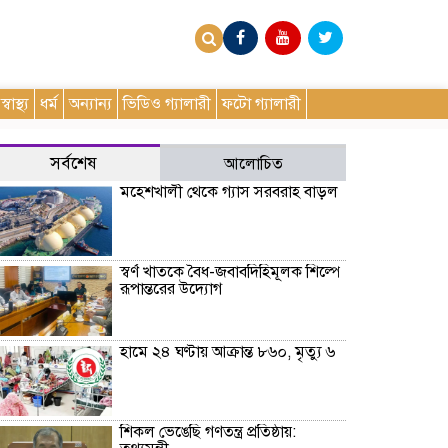
স্বাস্থ্য
ধর্ম
অন্যান্য
ভিডিও গ্যালারী
ফটো গ্যালারী
সর্বশেষ
আলোচিত
মহেশখালী থেকে গ্যাস সরবরাহ বাড়ল
স্বর্ণ খাতকে বৈধ-জবাবদিহিমূলক শিল্পে
রূপান্তরের উদ্যোগ
হামে ২৪ ঘণ্টায় আক্রান্ত ৮৬০, মৃত্যু ৬
শিকল ভেঙেছি গণতন্ত্র প্রতিষ্ঠায়: