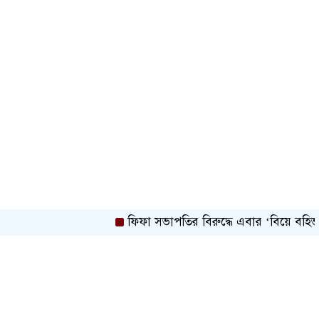
মহেশখালী থেকে গ্যাস সরবরাহ বাড়ল
স্বর্ণ খাতকে বৈধ-জবাবদিহিমূলক শিল্পে
রূপান্তরের উদ্যোগ
হামে ২৪ ঘণ্টায় আক্রান্ত ৮৬০, মৃত্যু ৬
শিকল ভেঙেছি গণতন্ত্র প্রতিষ্ঠায়:
তথ্যমন্ত্রী
ফিফা সভাপতির বিরুদ্ধে এবার ‘বিয়ে বহির্ভূত প