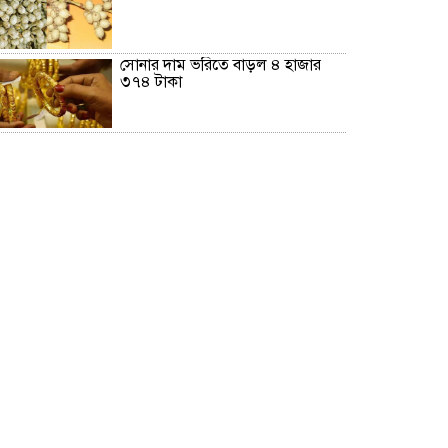
সোনার দাম ভ‌রি‌তে বাড়ল ৪ হাজার
৩৭৪ টাকা
জাপানে শক্তিশালী টাইফুনের আঘাতের
আশঙ্কা, ৫০০ ফ্লাইট বাতিল
গ্রিসের উপকূলে ২ শতাধিক অভিবাসী
উদ্ধার, বেশিরভাগই বাংলাদেশি
কিসের হাসিনা? কোথায় বক্তব্য
দিয়েছে? তার চেহারা কি দেখা গেছে?:
স্বরাষ্ট্রমন্ত্রী
হাসিনার কোনো বক্তব্যই ভারত সরকার
সমর্থন করে না : জয়সওয়াল