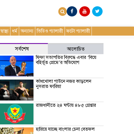
স্বাস্থ্য
ধর্ম
অন্যান্য
ভিডিও গ্যালারী
ফটো গ্যালারী
সর্বশেষ
আলোচিত
ফিফা সভাপতির বিরুদ্ধে এবার ‘বিয়ে
বহির্ভূত প্রেমে’র অভিযোগ
কাঁধখোলা গাউনে নজর কাড়লেন
নুসরাত ফারিয়া
রাজধানীতে ২৪ ঘণ্টায় ৪৮৫ গ্রেপ্তার
হারিয়ে যাচ্ছে বাংলার চেনা বেতফল