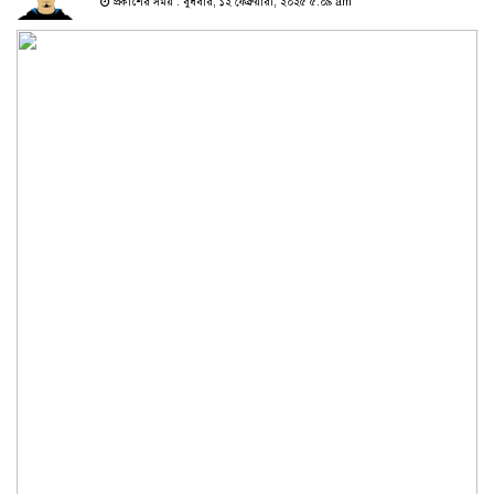
প্রকাশের সময় : বুধবার, ১২ ফেব্রুয়ারী, ২০২৫ ৫:০৯ am