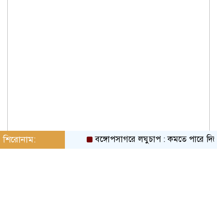
শিরোনাম:
বঙ্গোপসাগরে লঘুচাপ : কমতে পারে দিনের ত