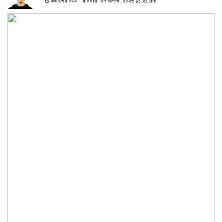
প্রকাশের সময় : রবিবার, ২৭ আগস্ট, ২০২৩ ১১:২১ am