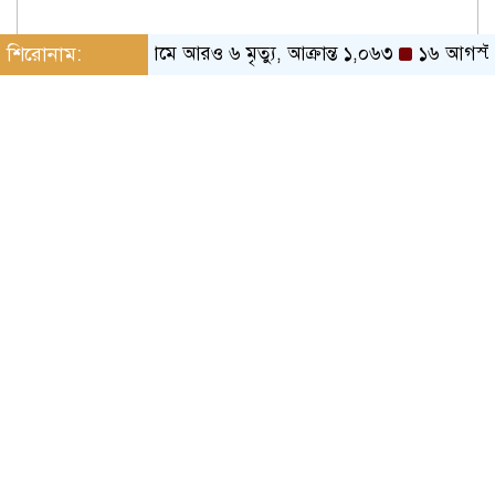
শিরোনাম:
হামে আরও ৬ মৃত্যু, আক্রান্ত ১,০৬৩
১৬ আগস্ট থেকে ফ্য