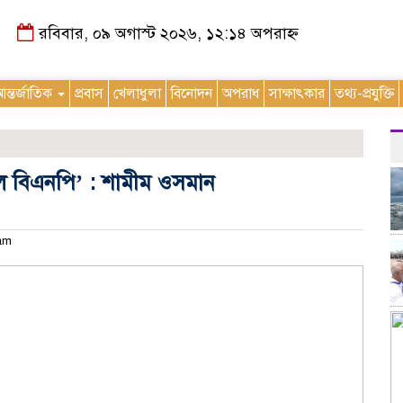
রবিবার, ০৯ অগাস্ট ২০২৬, ১২:১৪ অপরাহ্ন
ন্তর্জাতিক
প্রবাস
খেলাধুলা
বিনোদন
অপরাধ
সাক্ষাৎকার
তথ্য-প্রযুক্তি
মূল বিএনপি’ : শামীম ওসমান
 am