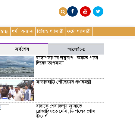
স্বাস্থ্য
ধর্ম
অন্যান্য
ভিডিও গ্যালারী
ফটো গ্যালারী
সর্বশেষ
আলোচিত
বঙ্গোপসাগরে লঘুচাপ : কমতে পারে
দিনের তাপমাত্রা
মাতারবাড়ি পৌঁছেছেন প্রধানমন্ত্রী
বাবাকে শেষ বিদায় জানাতে
রোজারিওতে মেসি, ডি পলের গোল
উৎসর্গ