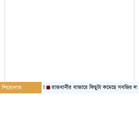
চ্ছে র‌্যাবের নাম
শিরোনাম:
রাজধানীর বাজারে কিছুটা কমেছে সবজির দাম
২