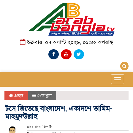
শুক্রবার, ০৭ অগাস্ট ২০২৬, ০১:৪২ অপরাহ্ন
Toggle
navigat
প্রচ্ছদ
খেলাধুলা
টসে জিতেছে বাংলাদেশ, একাদশে তামিম-
মাহমুদউল্লাহ
আরব-বাংলা রিপোর্ট: