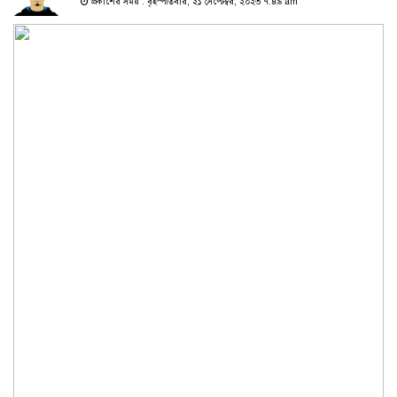
প্রকাশের সময় : বৃহস্পতিবার, ২১ সেপ্টেম্বর, ২০২৩ ৭:৪৯ am