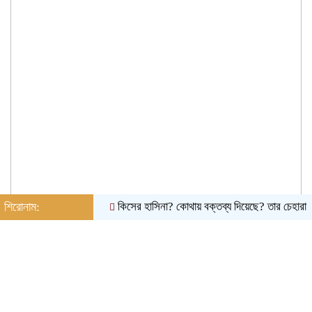
শিরোনাম:
কিসের হাসিনা? কোথায় বক্তব্য দিয়েছে? তার চেহারা কি দেখা গেছ
শনিবার, ০৮ অগাস্ট ২০২৬, ১২:৫০ পূর্বাহ্ন