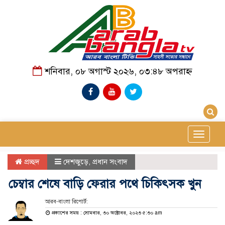
শনিবার, ০৮ অগাস্ট ২০২৬, ০৩:৪৮ অপরাহ্ন
Toggle
navigat
প্রচ্ছদ
দেশজুড়ে
,
প্রধান সংবাদ
চেম্বার শেষে বাড়ি ফেরার পথে চিকিৎসক খুন
আরব-বাংলা রিপোর্ট:
প্রকাশের সময় : সোমবার, ৩০ অক্টোবর, ২০২৩ ৫:৩০ am