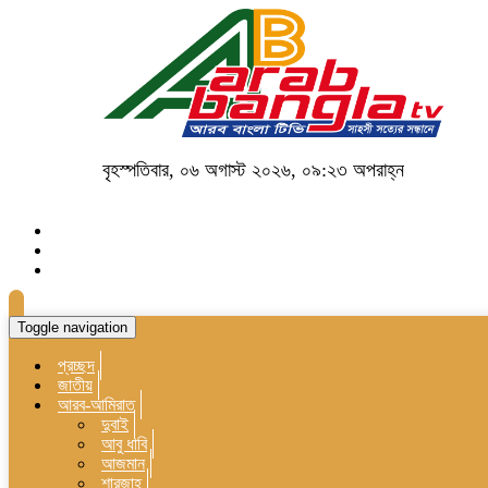
বৃহস্পতিবার, ০৬ অগাস্ট ২০২৬, ০৯:২৩ অপরাহ্ন
Toggle navigation
প্রচ্ছদ
জাতীয়
আরব-আমিরাত
দুবাই
আবু ধাবি
আজমান
শারজাহ্