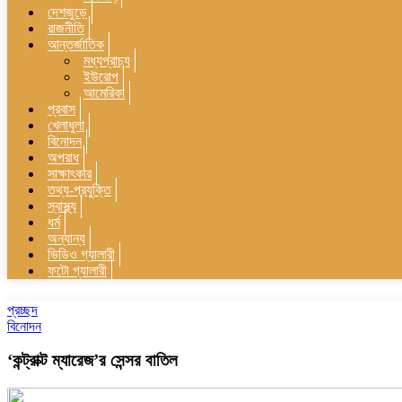
দেশজুড়ে
রাজনীতি
আন্তর্জাতিক
মধ্যপ্রাচ্য
ইউরোপ
আমেরিকা
প্রবাস
খেলাধুলা
বিনোদন
অপরাধ
সাক্ষাৎকার
তথ্য-প্রযুক্তি
স্বাস্থ্য
ধর্ম
অন্যান্য
ভিডিও গ্যালারী
ফটো গ্যালারী
প্রচ্ছদ
বিনোদন
‘কন্ট্রাক্ট ম্যারেজ’র সেন্সর বাতিল