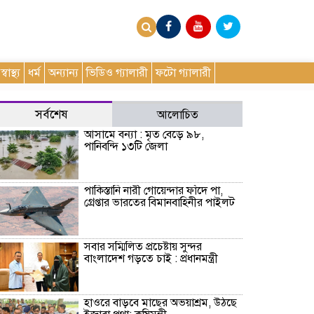
স্বাস্থ্য
ধর্ম
অন্যান্য
ভিডিও গ্যালারী
ফটো গ্যালারী
সর্বশেষ
আলোচিত
আসামে বন্যা : মৃত বেড়ে ৯৮,
পানিবন্দি ১৩টি জেলা
পাকিস্তানি নারী গোয়েন্দার ফাঁদে পা,
গ্রেপ্তার ভারতের বিমানবাহিনীর পাইলট
সবার সম্মিলিত প্রচেষ্টায় সুন্দর
বাংলাদেশ গড়তে চাই : প্রধানমন্ত্রী
হাওরে বাড়বে মাছের অভয়াশ্রম, উঠছে