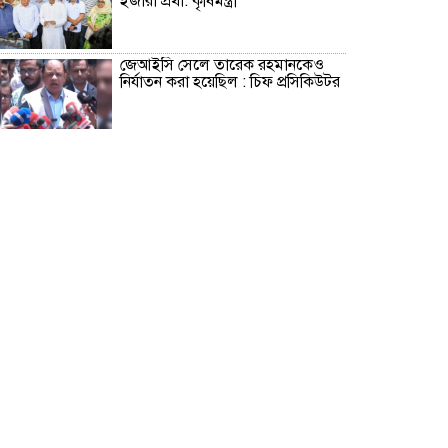
ইজারা প্রথা: কৃষিমন্ত্রী
জেআইসি সেলে তারেক রহমানকেও
নির্যাতন করা হয়েছিল : চিফ প্রসিকিউটর
পাকিস্তানে রপ্তানি হবে বাংলাদেশের
আনারস
২০২৭ সালের রমজান ও ঈদের সম্ভাব্য
তারিখ জানা গেল
‘শেখ হাসিনা কার্ড’ নিয়ে ভারত বন্ধুত্ব
চাইতে পারে না: স্বরাষ্ট্রমন্ত্রী
সাড়ে ৬ বছরে মোটরসাইকেল দুর্ঘটনায়
নিহত ১৫ হাজার ৭১২ জন