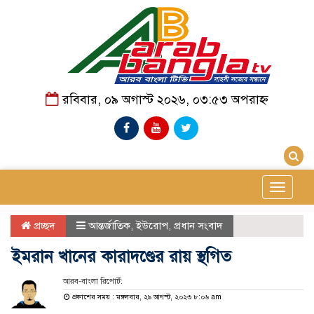
রবিবার, ০৯ অগাস্ট ২০২৬, ০৩:৫৩ অপরাহ্ন
Toggle
navigat
প্রচ্ছদ
আন্তর্জাতিক
,
ইউরোপ
,
প্রধান সংবাদ
ইমরান খানের কারাদণ্ডের রায় স্থগিত
আরব-বাংলা রিপোর্ট:
প্রকাশের সময় : মঙ্গলবার, ২৯ আগস্ট, ২০২৩ ৮:০৬ am