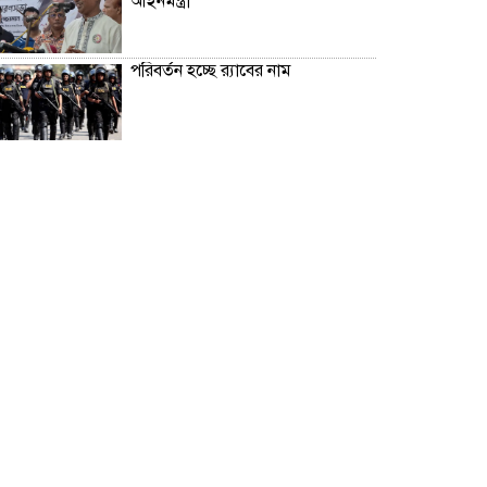
আইনমন্ত্রী
পরিবর্তন হচ্ছে র‌্যাবের নাম
রাজধানীর বাজারে কিছুটা কমেছে
সবজির দাম
২০০ টাকার নিচে নেই মাছ ও মুরগি,
ডিমের ডজন ১৫০
সিলেটে দুই বাসের মুখোমুখি সংঘর্ষে
নিহত ৭
দেশের সাত অঞ্চলে ৬০ কিলোমিটার
বেগে ঝড়-বৃষ্টির সতর্কতা