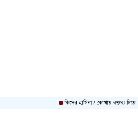
১১ দলীয় ঐক্যের ঘেরাও কর্মসূচি ঘিরে
সচিবালয়ের সব গেট বন্ধ
নদীদূষণ রোধে প্রধানমন্ত্রীর নতুন নির্দেশ
সব নাগরিকের স্বাস্থ্যসেবা নিশ্চিতে
সরকার বদ্ধপরিকর: স্বাস্থ্য প্রতিমন্ত্রী
রাষ্ট্রপতি নির্বাচনের ভোটার তালিকা
ইসিতে পাঠিয়েছে সংসদ
কিসের হাসিনা? কোথায় বক্তব্য দিয়েছে? তার চেহ