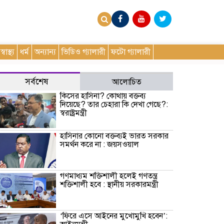
স্বাস্থ্য
ধর্ম
অন্যান্য
ভিডিও গ্যালারী
ফটো গ্যালারী
সর্বশেষ
আলোচিত
কিসের হাসিনা? কোথায় বক্তব্য
দিয়েছে? তার চেহারা কি দেখা গেছে?:
স্বরাষ্ট্রমন্ত্রী
হাসিনার কোনো বক্তব্যই ভারত সরকার
সমর্থন করে না : জয়সওয়াল
গণমাধ্যম শক্তিশালী হলেই গণতন্ত্র
শক্তিশালী হবে : স্থানীয় সরকারমন্ত্রী
‘ফিরে এসে আইনের মুখোমুখি হবেন’: