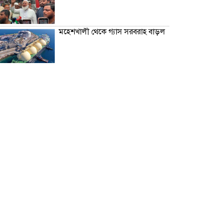
মহেশখালী থেকে গ্যাস সরবরাহ বাড়ল
স্বর্ণ খাতকে বৈধ-জবাবদিহিমূলক শিল্পে
রূপান্তরের উদ্যোগ
হামে ২৪ ঘণ্টায় আক্রান্ত ৮৬০, মৃত্যু ৬
শিকল ভেঙেছি গণতন্ত্র প্রতিষ্ঠায়:
তথ্যমন্ত্রী
২০ আগস্ট রাষ্ট্রপতি নির্বাচন