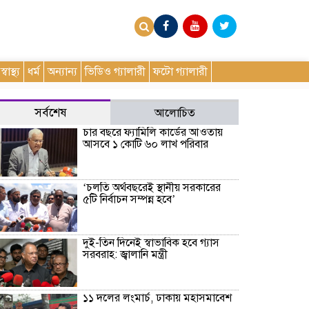
স্বাস্থ্য
ধর্ম
অন্যান্য
ভিডিও গ্যালারী
ফটো গ্যালারী
সর্বশেষ
আলোচিত
চার বছরে ফ্যামিলি কার্ডের আওতায়
আসবে ১ কোটি ৬০ লাখ পরিবার
‘চলতি অর্থবছরেই স্থানীয় সরকারের
৫টি নির্বাচন সম্পন্ন হবে’
দুই-তিন দিনেই স্বাভাবিক হবে গ্যাস
সরবরাহ: জ্বালানি মন্ত্রী
১১ দলের লংমার্চ, ঢাকায় মহাসমাবেশ