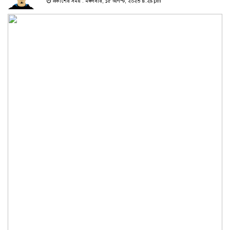
প্রকাশের সময় : মঙ্গলবার, ১৫ আগস্ট, ২০২৩ ৪:২৯ pm