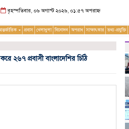
বৃহস্পতিবার, ০৬ অগাস্ট ২০২৬, ০১:৫৭ অপরাহ্ন
ন্তর্জাতিক
প্রবাস
খেলাধুলা
বিনোদন
অপরাধ
সাক্ষাৎকার
তথ্য-প্রযুক্তি
্জ করে ২৬৭ প্রবাসী বাংলাদেশির চিঠি