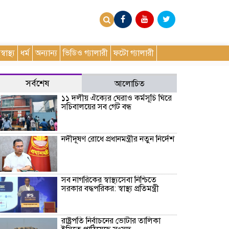
স্বাস্থ্য
ধর্ম
অন্যান্য
ভিডিও গ্যালারী
ফটো গ্যালারী
সর্বশেষ
আলোচিত
১১ দলীয় ঐক্যের ঘেরাও কর্মসূচি ঘিরে
সচিবালয়ের সব গেট বন্ধ
নদীদূষণ রোধে প্রধানমন্ত্রীর নতুন নির্দেশ
সব নাগরিকের স্বাস্থ্যসেবা নিশ্চিতে
সরকার বদ্ধপরিকর: স্বাস্থ্য প্রতিমন্ত্রী
রাষ্ট্রপতি নির্বাচনের ভোটার তালিকা