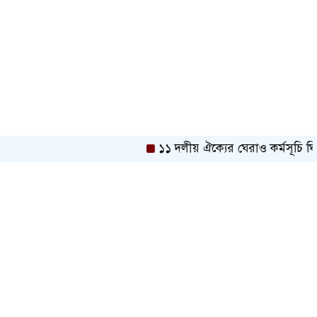
১১ দলীয় ঐক্যের ঘেরাও কর্মসূচি ঘিরে স