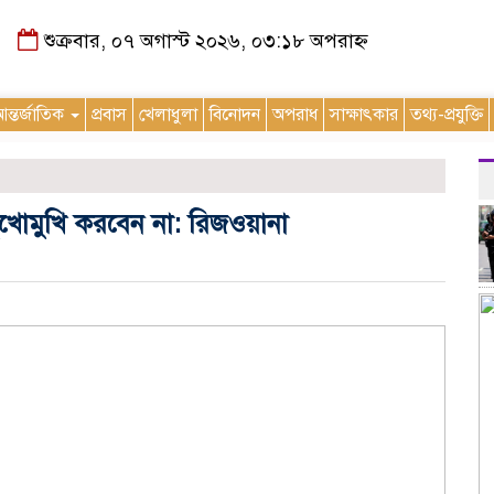
শুক্রবার, ০৭ অগাস্ট ২০২৬, ০৩:১৮ অপরাহ্ন
ন্তর্জাতিক
প্রবাস
খেলাধুলা
বিনোদন
অপরাধ
সাক্ষাৎকার
তথ্য-প্রযুক্তি
খোমুখি করবেন না: রিজওয়ানা