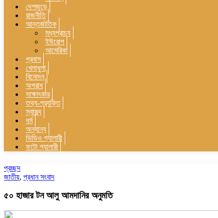
দেশজুড়ে
রাজনীতি
আন্তর্জাতিক
মধ্যপ্রাচ্য
ইউরোপ
আমেরিকা
প্রবাস
খেলাধুলা
বিনোদন
অপরাধ
সাক্ষাৎকার
তথ্য-প্রযুক্তি
স্বাস্থ্য
ধর্ম
অন্যান্য
ভিডিও গ্যালারী
ফটো গ্যালারী
প্রচ্ছদ
জাতীয়
,
প্রধান সংবাদ
৫০ হাজার টন আলু আমদানির অনুমতি