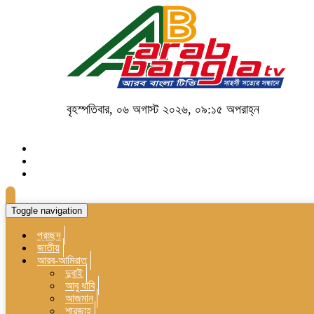
বৃহস্পতিবার, ০৬ অগাস্ট ২০২৬, ০৯:১৫ অপরাহ্ন
Toggle navigation
প্রচ্ছদ
জাতীয়
আরব-আমিরাত
দুবাই
আবু ধাবি
আজমান
শারজাহ্