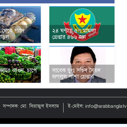
 থেকে গ্যাস
২৪ ঘণ্টায় ৫৭ মামলা,
াড়ল
গ্রেপ্তার ৪৬৬ জন
জারে আগুন, চাপে
সাবেক যুগ্ম সচিব সৈয়দ
জগলুল পাশা গ্রেপ্তার
সম্পাদক: মো. সিরাজুল ইসলাম
ই-মেইল: info@arabbanglat