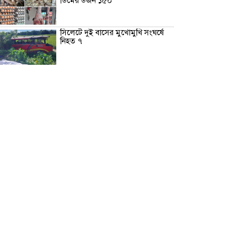
ডিমের ডজন ১৫০
সিলেটে দুই বাসের মুখোমুখি সংঘর্ষে
নিহত ৭
দেশের সাত অঞ্চলে ৬০ কিলোমিটার
বেগে ঝড়-বৃষ্টির সতর্কতা
বগুড়ায় বাসচাপায় নিহত ৬
জন্মসূত্রে মার্কিন নাগরিকত্ব সীমিতের
বিলে স্বাক্ষর করলেন ট্রাম্প
২৪ ঘণ্টায় ডেঙ্গু নিয়ে হাসপাতালে ভর্তি
৪৭১