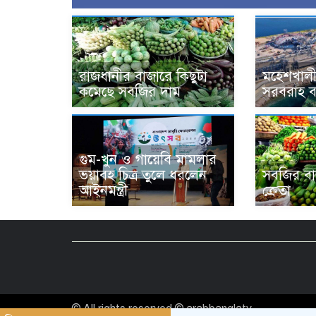
রাজধানীর বাজারে কিছুটা
মহেশখালী
কমেছে সবজির দাম
সরবরাহ ব
গুম-খুন ও গায়েবি মামলার
ভয়াবহ চিত্র তুলে ধরলেন
সবজির বা
আইনমন্ত্রী
ক্রেতা
© All rights reserved © arabbanglatv