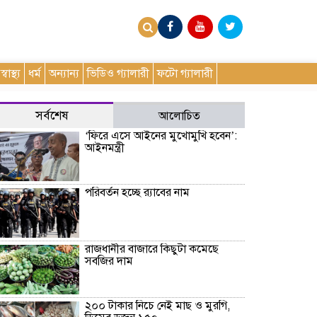
স্বাস্থ্য
ধর্ম
অন্যান্য
ভিডিও গ্যালারী
ফটো গ্যালারী
সর্বশেষ
আলোচিত
‘ফিরে এসে আইনের মুখোমুখি হবেন’:
আইনমন্ত্রী
পরিবর্তন হচ্ছে র‌্যাবের নাম
রাজধানীর বাজারে কিছুটা কমেছে
সবজির দাম
২০০ টাকার নিচে নেই মাছ ও মুরগি,