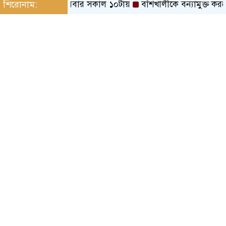
এসসি ফল সোমবার সকাল ১০টায়
শিরোনাম:
বাঁশখালীকে বন্যামুক্ত করতে সব প