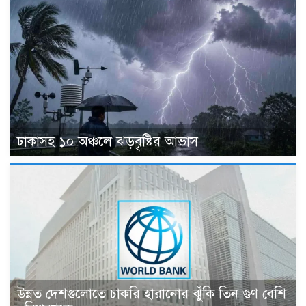
ঢাকাসহ ১০ অঞ্চলে ঝড়বৃষ্টির আভাস
উন্নত দেশগুলোতে চাকরি হারানোর ঝুঁকি তিন গুণ বেশি