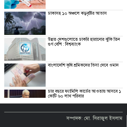
ঢাকাসহ ১০ অঞ্চলে ঝড়বৃষ্টির আভাস
উন্নত দেশগুলোতে চাকরি হারানোর ঝুঁকি তিন
গুণ বেশি : বিশ্বব্যাংক
বাংলাদেশি কৃষি শ্রমিকদের ভিসা দেবে ওমান
চার বছরে ফ্যামিলি কার্ডের আওতায় আসবে ১
কোটি ৬০ লাখ পরিবার
‘চলতি অর্থবছরেই স্থানীয় সরকারের ৫টি
সম্পাদক: মো. সিরাজুল ইসলাম
নির্বাচন সম্পন্ন হবে’