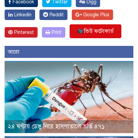
Facebook
Twitter
Digg
Linkedin
Reddit
Google Plus
ভিউ ফটোকার্ড
Pinterest
Print
আরো
২৪ ঘণ্টায় ডেঙ্গু নিয়ে হাসপাতালে ভর্তি ৪৭১