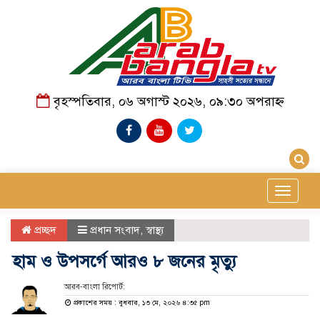
বৃহস্পতিবার, ০৬ অগাস্ট ২০২৬, ০৯:৩০ অপরাহ্ন
Toggle
navigat
প্রচ্ছদ
প্রধান সংবাদ
,
স্বাস্থ্য
হাম ও উপসর্গে আরও ৮ জনের মৃত্যু
আরব-বাংলা রিপোর্ট:
প্রকাশের সময় : বুধবার, ১৩ মে, ২০২৬ ৪:৩৫ pm