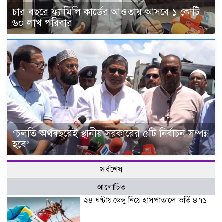
চার বছরে ফ্যামিলি কার্ডের আওতায় আসবে ১ কোটি
৬০ লাখ পরিবার
‘চলতি অর্থবছরেই স্থানীয় সরকারের ৫টি নির্বাচন সম্পন্ন
হবে’
সর্বশেষ
আলোচিত
২৪ ঘণ্টায় ডেঙ্গু নিয়ে হাসপাতালে ভর্তি ৪৭১