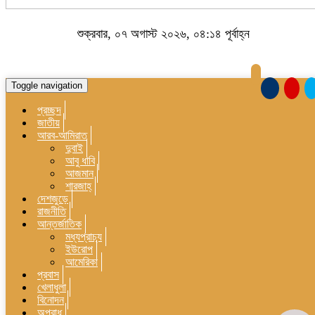
শুক্রবার, ০৭ অগাস্ট ২০২৬, ০৪:১৪ পূর্বাহ্ন
Toggle navigation
প্রচ্ছদ
জাতীয়
আরব-আমিরাত
দুবাই
আবু ধাবি
আজমান
শারজাহ্
দেশজুড়ে
রাজনীতি
আন্তর্জাতিক
মধ্যপ্রাচ্য
ইউরোপ
আমেরিকা
প্রবাস
খেলাধুলা
বিনোদন
অপরাধ