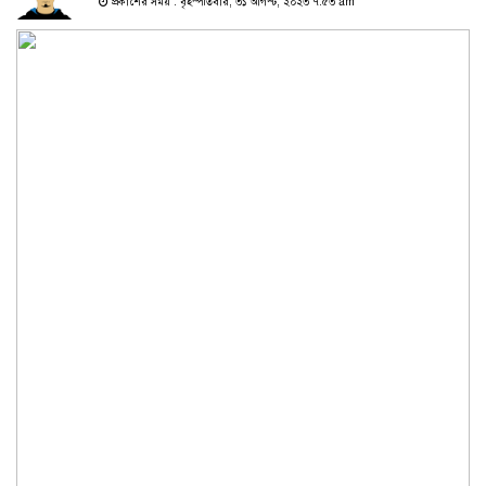
প্রকাশের সময় : বৃহস্পতিবার, ৩১ আগস্ট, ২০২৩ ৭:৫৩ am