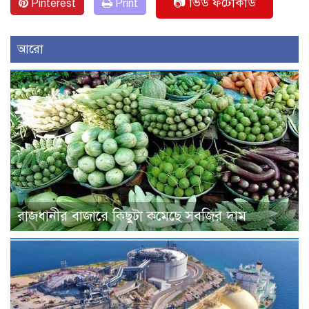
📷 ভিউ ফটোকার্ড
Pinterest
Print
আরো
রাজধানীর বাজারে কিছুটা কমেছে সবজির দাম