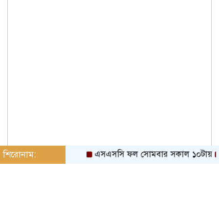
শিরোনাম:
এসএসসি ফল সোমবার সকাল ১০টায়
বা