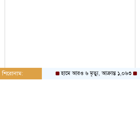
শিরোনাম:
হামে আরও ৬ মৃত্যু, আক্রান্ত ১,০৬৩
১৬ আ