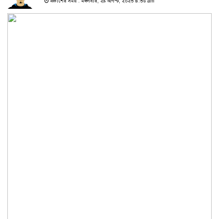
প্রকাশের সময় : মঙ্গলবার, ২৯ আগস্ট, ২০২৩ ৪:৩৬ am