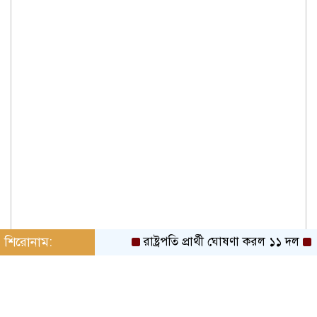
শিরোনাম:
রাষ্ট্রপতি প্রার্থী ঘোষণা করল ১১ দল
রাষ্ট্