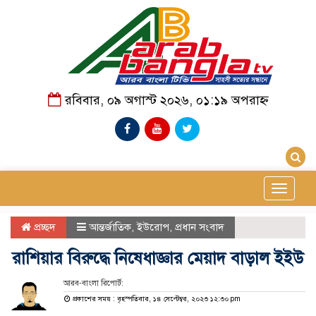
রবিবার, ০৯ অগাস্ট ২০২৬, ০১:১৯ অপরাহ্ন
Toggle
navigat
প্রচ্ছদ
আন্তর্জাতিক
,
ইউরোপ
,
প্রধান সংবাদ
রাশিয়ার বিরুদ্ধে নিষেধাজ্ঞার মেয়াদ বাড়াল ইইউ
আরব-বাংলা রিপোর্ট:
প্রকাশের সময় : বৃহস্পতিবার, ১৪ সেপ্টেম্বর, ২০২৩ ১২:৩০ pm