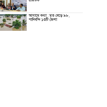
রাজউক
আসামে বন্যা : মৃত বেড়ে ৯৮,
পানিবন্দি ১৩টি জেলা
পাকিস্তানি নারী গোয়েন্দার ফাঁদে পা,
গ্রেপ্তার ভারতের বিমানবাহিনীর পাইলট
সবার সম্মিলিত প্রচেষ্টায় সুন্দর
বাংলাদেশ গড়তে চাই : প্রধানমন্ত্রী
হাওরে বাড়বে মাছের অভয়াশ্রম, উঠছে
ইজারা প্রথা: কৃষিমন্ত্রী
জেআইসি সেলে তারেক রহমানকেও
নির্যাতন করা হয়েছিল : চিফ প্রসিকিউটর