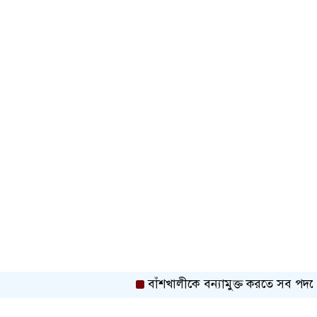
কাঁধখোলা গাউনে নজর কাড়লেন
নুসরাত ফারিয়া
রাজধানীতে ২৪ ঘণ্টায় ৪৮৫ গ্রেপ্তার
হারিয়ে যাচ্ছে বাংলার চেনা বেতফল
সোনার দাম ভ‌রি‌তে বাড়ল ৪ হাজার
৩৭৪ টাকা
জাপানে শক্তিশালী টাইফুনের আঘাতের
আশঙ্কা, ৫০০ ফ্লাইট বাতিল
বাঁশখালীকে বন্যামুক্ত করতে সব পদক্ষেপ নেওয়
গ্রিসের উপকূলে ২ শতাধিক অভিবাসী
উদ্ধার, বেশিরভাগই বাংলাদেশি