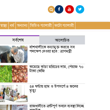
স্বাস্থ্য
ধর্ম
অন্যান্য
ভিডিও গ্যালারী
ফটো গ্যালারী
সর্বশেষ
আলোচিত
বাঁশখালীকে বন্যামুক্ত করতে সব
পদক্ষেপ নেওয়া হবে : ত্রাণমন্ত্রী
কমেছে কাঁচা মরিচের দাম, পেঁয়াজ ৭০
টাকা কেজি
২৪ ঘণ্টায় হাম ও উপসর্গে ৪ জনের
মৃত্যু
রাজধানীতে ত্রুটিপূর্ণ ভবনে ব্যবস্থা নিচ্ছে