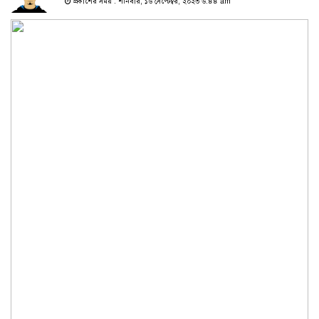
প্রকাশের সময় : শনিবার, ১৬ সেপ্টেম্বর, ২০২৩ ৬:৪৪ am