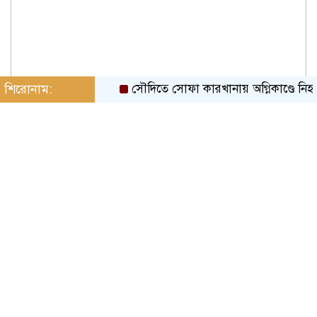
শিরোনাম:
সৌদিতে সোফা কারখানায় অগ্নিকাণ্ডে নিহত ১