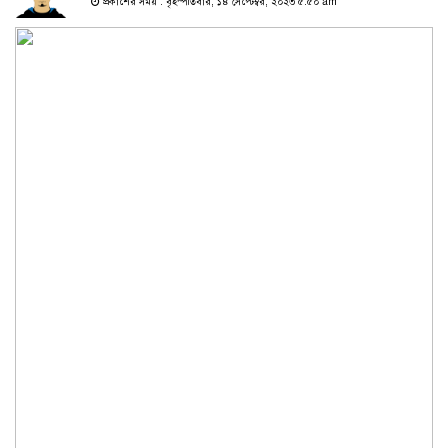
প্রকাশের সময় : বৃহস্পতিবার, ১৪ সেপ্টেম্বর, ২০২৩ ৫:৫০ am