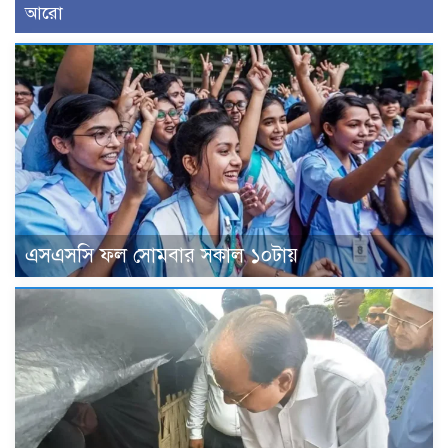
আরো
এসএসসি ফল সোমবার সকাল ১০টায়