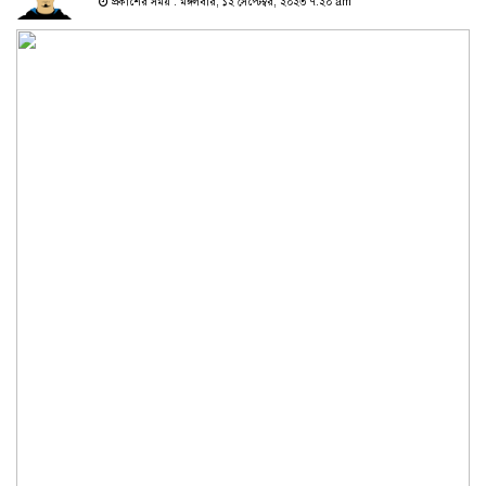
প্রকাশের সময় : মঙ্গলবার, ১২ সেপ্টেম্বর, ২০২৩ ৭:২০ am