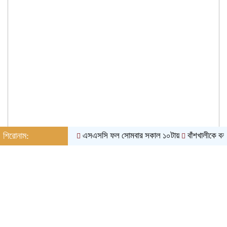
শিরোনাম:
এসএসসি ফল সোমবার সকাল ১০টায়
বাঁশখালীকে বন্যামুক্ত
রবিবার, ০৯ অগাস্ট ২০২৬, ০৪:৪৪ পূর্বাহ্ন
Toggle