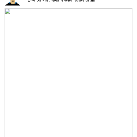
প্রকাশের সময় : শুক্রবার, ৩ নভেম্বর, ২০২৩ ৫:০৪ am